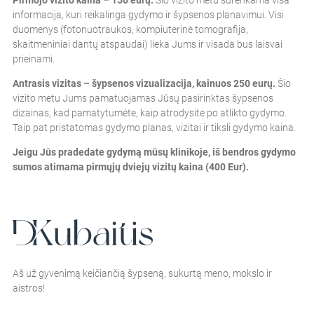
Pirmojo vizito kaina – 150 eurų.
Šio vizito metu surenkama visa
informacija, kuri reikalinga gydymo ir šypsenos planavimui. Visi
duomenys (fotonuotraukos, kompiuterinė tomografija,
skaitmeniniai dantų atspaudai) lieka Jums ir visada bus laisvai
prieinami.
Antrasis vizitas – šypsenos vizualizacija, kainuos 250 eurų.
Šio
vizito metu Jums pamatuojamas Jūsų pasirinktas šypsenos
dizainas, kad pamatytumėte, kaip atrodysite po atlikto gydymo.
Taip pat pristatomas gydymo planas, vizitai ir tiksli gydymo kaina.
Jeigu Jūs pradedate gydymą mūsų klinikoje, iš bendros gydymo
sumos atimama pirmųjų dviejų vizitų kaina (400 Eur).
Aš už gyvenimą keičiančią šypseną, sukurtą meno, mokslo ir
aistros!