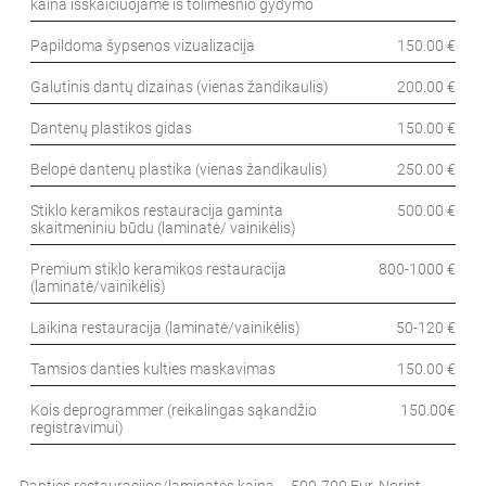
kaina išskaičiuojame iš tolimesnio gydymo
Papildoma šypsenos vizualizacija
150.00 €
Galutinis dantų dizainas (vienas žandikaulis)
200.00 €
Dantenų plastikos gidas
150.00 €
Belopė dantenų plastika (vienas žandikaulis)
250.00 €
Stiklo keramikos restauracija gaminta
500.00 €
skaitmeniniu būdu (laminatė/ vainikėlis)
Premium stiklo keramikos restauracija
800-1000 €
(laminatė/vainikėlis)
Laikina restauracija (laminatė/vainikėlis)
50-120 €
Tamsios danties kulties maskavimas
150.00 €
Kois deprogrammer (reikalingas sąkandžio
150.00€
registravimui)