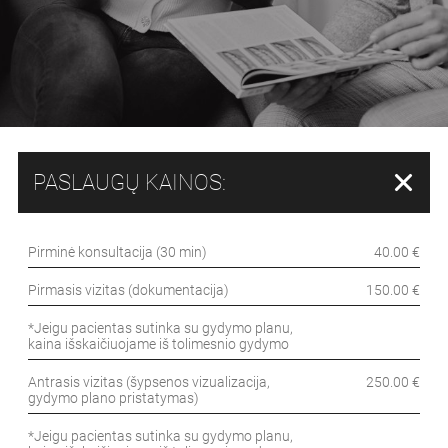
PASLAUGŲ KAINOS:
Pirminė konsultacija (30 min)
40.00 €
Pirmasis vizitas (dokumentacija)
150.00 €
*Jeigu pacientas sutinka su gydymo planu,
kaina išskaičiuojame iš tolimesnio gydymo
Antrasis vizitas (šypsenos vizualizacija,
250.00 €
gydymo plano pristatymas)
*Jeigu pacientas sutinka su gydymo planu,