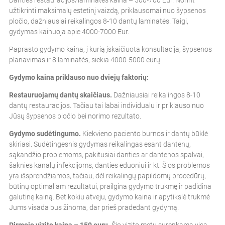
Danties restauracijos/laminatės kaina – 500-700 Eur. Norint
užtikrinti maksimalų estetinį vaizdą, priklausomai nuo šypsenos
pločio, dažniausiai reikalingos 8-10 dantų laminatės. Taigi,
gydymas kainuoja apie 4000-7000 Eur.
Paprasto gydymo kaina, į kurią įskaičiuota konsultacija, šypsenos
planavimas ir 8 laminatės, siekia 4000-5000 eurų.
Gydymo kaina priklauso nuo dviejų faktorių:
Restauruojamų dantų skaičiaus.
Dažniausiai reikalingos 8-10
dantų restauracijos. Tačiau tai labai individualu ir priklauso nuo
Jūsų šypsenos pločio bei norimo rezultato.
Gydymo sudėtingumo.
Kiekvieno paciento burnos ir dantų būklė
skiriasi. Sudėtingesnis gydymas reikalingas esant dantenų,
sąkandžio problemoms, pakitusiai danties ar dantenos spalvai,
šaknies kanalų infekcijoms, danties ėduoniui ir kt. Šios problemos
yra išsprendžiamos, tačiau, dėl reikalingų papildomų procedūrų,
būtinų optimaliam rezultatui, prailgina gydymo trukmę ir padidina
galutinę kainą. Bet kokiu atveju, gydymo kaina ir apytikslė trukmė
Jums visada bus žinoma, dar prieš pradedant gydymą.