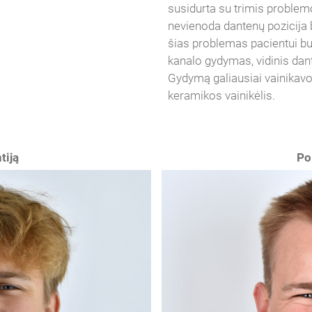
susidurta su trimis problem
nevienoda dantenų pozicija be
šias problemas pacientui bu
kanalo gydymas, vidinis dant
Gydymą galiausiai vainikavo
keramikos vainikėlis.
tiją
Po