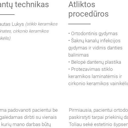
ntų technikas
Atliktos
procedūros
autas Lukys
(stiklo keramikos
nates, cirkonio keramikos
• Ortodontinis gydymas
ikėlis)
• Šaknų kanalų infekcijos
gydymas ir vidinis danties
balinimas
• Belopė dantenų plastika
• Protezavimas stiklo
keramikos laminatėmis ir
cirkonio keramikos vainikėli
oma padovanoti pacientui be
Pirmiausia, pacientui ortod
galėdamas dirbti su vienais
paskirstyti tarpai priekinių
be kurių mano darbas būtų
Toliau sekė estetinio šypse