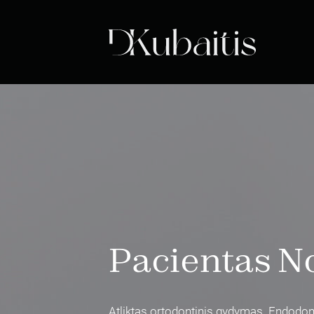
Pacientas N
Atliktas ortodontinis gydymas. Endodon