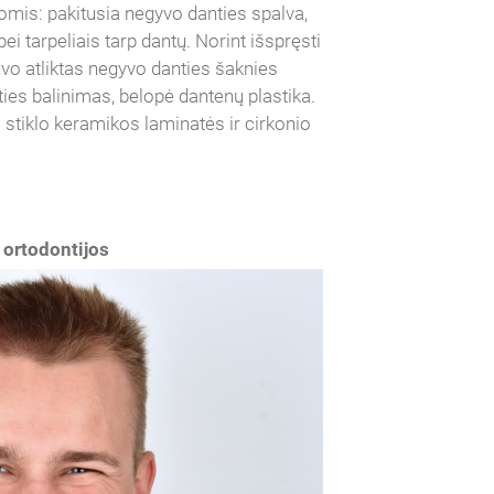
omis: pakitusia negyvo danties spalva,
i tarpeliais tarp dantų. Norint išspręsti
vo atliktas negyvo danties šaknies
ies balinimas, belopė dantenų plastika.
 stiklo keramikos laminatės ir cirkonio
 ortodontijos