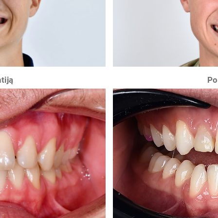
tiją
Po