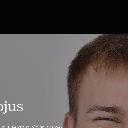
ojus
tinis gydymas. Vidinis negyvo