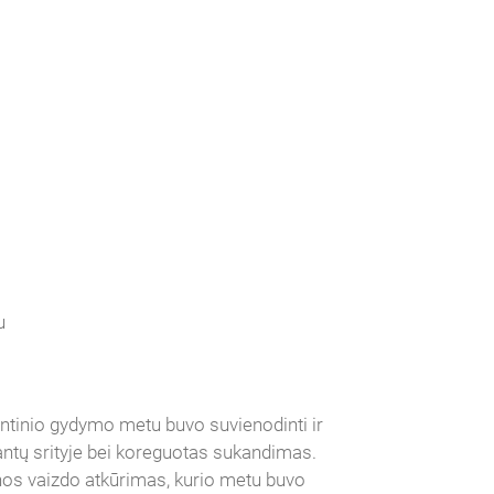
u
ontinio gydymo metu buvo suvienodinti ir
 dantų srityje bei koreguotas sukandimas.
nos vaizdo atkūrimas, kurio metu buvo