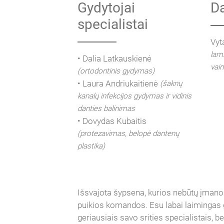
Gydytojai
Da
specialistai
Vyt
lami
• Dalia Latkauskienė
vain
(ortodontinis gydymas)
• Laura Andriukaitienė
(šaknų
kanalų infekcijos gydymas ir vidinis
danties balinimas
• Dovydas Kubaitis
(protezavimas, belopė dantenų
plastika)
Išsvajota šypsena, kurios nebūtų įman
puikios komandos. Esu labai laimingas 
geriausiais savo srities specialistais, 