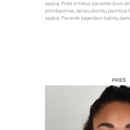
spalvą. Prieš 4 metus pacientei buvo atli
plombavimas, tačiau plombų paviršius b
spalvą. Pacientė pageidavo balintų dant
PRIEŠ