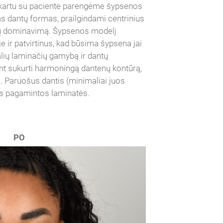
kartu su paciente parengėme šypsenos
as dantų formas, prailgindami centrinius
 jų dominavimą. Šypsenos modelį
 ir patvirtinus, kad būsima šypsena jai
alių laminačių gamybą ir dantų
nt sukurti harmoningą dantenų kontūrą,
a. Paruošus dantis (minimaliai juos
tos pagamintos laminatės.
PO