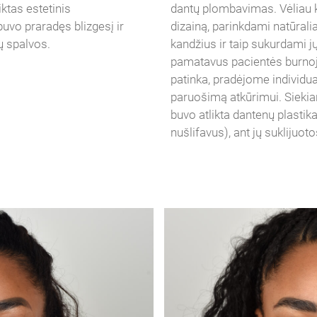
ktas estetinis
dantų plombavimas. Vėliau 
uvo praradęs blizgesį ir
dizainą, parinkdami natūrali
ų spalvos.
kandžius ir taip sukurdami
pamatavus pacientės burnoje
patinka, pradėjome individu
paruošimą atkūrimui. Siekia
buvo atlikta dantenų plastik
nušlifavus), ant jų suklijuo