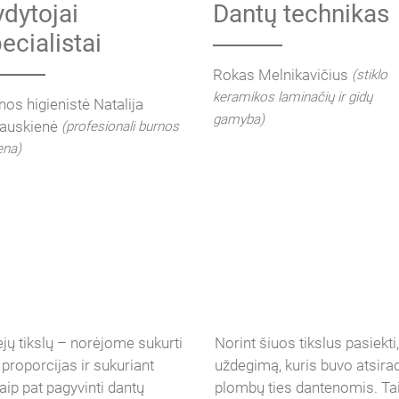
dytojai
Dantų technikas
ecialistai
Rokas Melnikavičius
(stiklo
keramikos laminačių ir gidų
nos higienistė Natalija
gamyba)
auskienė
(profesionali burnos
ena)
ų tikslų – norėjome sukurti
Norint šiuos tikslus pasiekti
roporcijas ir sukuriant
uždegimą, kuris buvo atsirad
aip pat pagyvinti dantų
plombų ties dantenomis. Tai