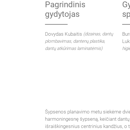
Pagrindinis
Gy
gydytojas
sp
Dovydas Kubaitis
Bur
(dizainas, dantų
Luk
plombavimas, dantenų plastika,
dantų atkūrimas laminatėmis)
higi
Šypsenos planavimo metu siekėme dviej
harmoningesnę šypseną, keičiant dantų p
išraiškingesnius centrinius kandžius, o t